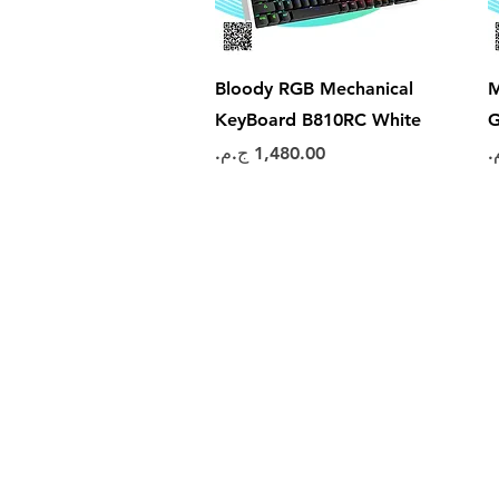
العرض السريع
Bloody RGB Mechanical
M
KeyBoard B810RC White
G
السعر