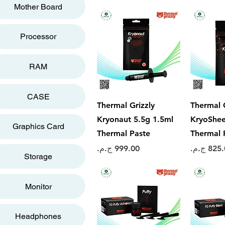
Mother Board
Processor
RAM
CASE
سريع
العرض السريع
Thermal Grizzly
Thermal G
Kryonaut 5.5g 1.5ml
KryoShee
Graphics Card
Thermal Paste
Thermal 
عر
السعر
Storage
Monitor
Headphones