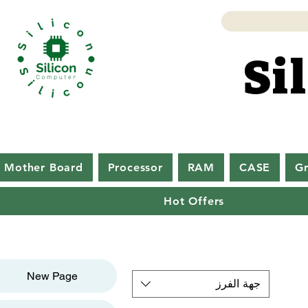
Si
Si
Mother Board
Processor
RAM
CASE
Gr
Hot Offers
New Page
جهة الفرز