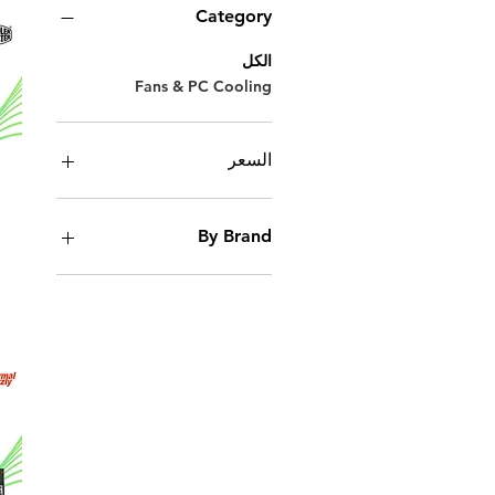
Category
الكل
Fans & PC Cooling
السعر
By Brand
ARCTIC
Corsair
Thermal Grizzly
CoolerMaster