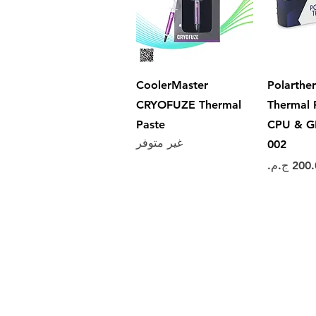
سريع
العرض السريع
CoolerMaster
Polarthe
CRYOFUZE Thermal
Thermal 
Paste
CPU & G
غير متوفر
002
عر