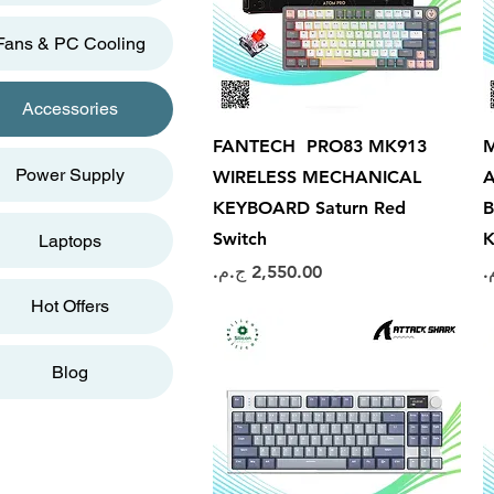
Fans & PC Cooling
Accessories
العرض السريع
FANTECH PRO83 MK913
M
Power Supply
WIRELESS MECHANICAL
A
KEYBOARD Saturn Red
B
Switch
K
Laptops
السعر
Hot Offers
Blog