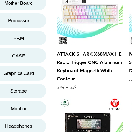
Mother Board
Processor
RAM
العرض السريع
ATTACK SHARK X68MAX HE
M
CASE
Rapid Trigger CNC Aluminum
S
Keyboard MagneticWhite
D
Graphics Card
Contour
غير متوفر
Storage
Monitor
Headphones