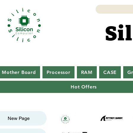
Si
Si
Mother Board
Processor
RAM
CASE
Gr
Hot Offers
New Page