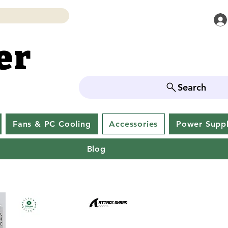
er
er
Search
Fans & PC Cooling
Accessories
Power Supp
Blog