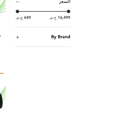
السعر
n
By Brand
Bloody
Logitech
Cougar
REDRAGON
GameSir