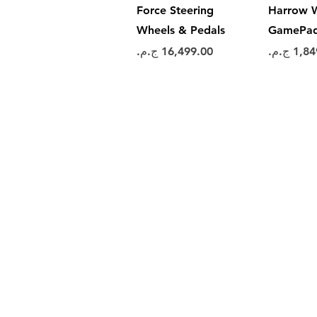
Force Steering
Harrow W
Wheels & Pedals
GamePa
ر
السعر