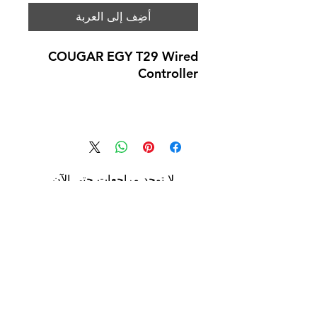
أضِف إلى العربة
COUGAR EGY T29 Wired
Controller
لا توجد مراجعات حتى الآن
شارك أفكارك. كن أول من يترك
مراجعة.
اترك مراجعة