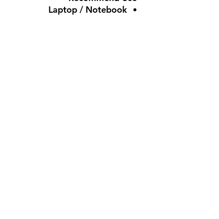
Laptop / Notebook
لا توجد مراجعات حتى الآن
شارك أفكارك. كن أول من يترك
مراجعة.
اترك مراجعة
silicon.computer@hotmail.
com