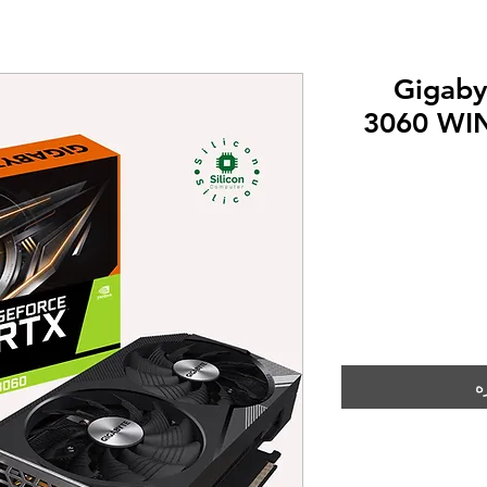
Gigab
3060 WI
ه