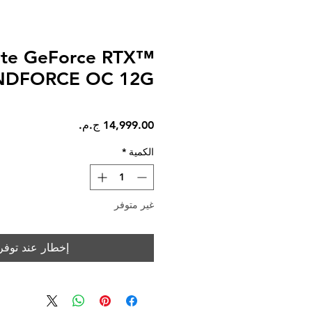
yte GeForce RTX™
NDFORCE OC 12G
السعر
الكمية
*
غير متوفر
إخطار عند توفر