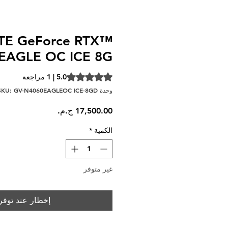
TE GeForce RTX™
 EAGLE OC ICE 8G
t of five stars based on 1 review
5.0 | 1 مراجعة
وحدة SKU: GV-N4060EAGLEOC ICE-8GD
السعر
الكمية
*
غير متوفر
إخطار عند توفر