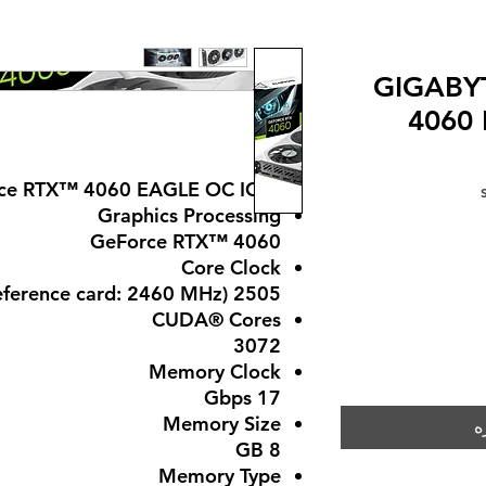
GIGABY
4060
Rating is 5.0 ou
ce RTX™ 4060 EAGLE OC ICE 8G
Graphics Processing
GeForce RTX™ 4060
Core Clock
2505 MHz (Reference card: 2460 MHz)
CUDA® Cores
3072
Memory Clock
17 Gbps
Memory Size
ه
8 GB
Memory Type