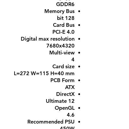
GDDR6
Memory Bus
128 bit
Card Bus
PCI-E 4.0
Digital max resolution
7680x4320
Multi-view
4
Card size
L=272 W=115 H=40 mm
PCB Form
ATX
DirectX
12 Ultimate
OpenGL
4.6
Recommended PSU
450W