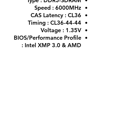
Type : DDR5-SDRAM
Speed : 6000MHz
CAS Latency : CL36
Timing : CL36-44-44
Voltage : 1.35V
BIOS/Performance Profile
: Intel XMP 3.0 & AMD
EXPO
Features : On-Die ECC
لا توجد مراجعات حتى الآن
شارك أفكارك. كن أول من يترك
مراجعة.
اترك مراجعة