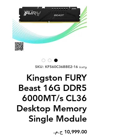
وحدة SKU: KF560C36BBE2-16
Kingston FURY
Beast 16G DDR5
6000MT/s CL36
Desktop Memory
Single Module
السعر