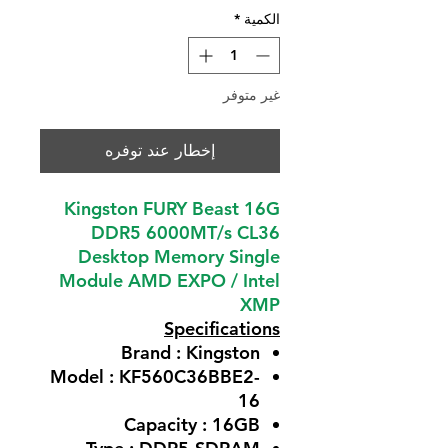
الكمية
*
غير متوفر
إخطار عند توفره
Kingston FURY Beast 16G
DDR5 6000MT/s CL36
Desktop Memory Single
Module AMD EXPO / Intel
XMP
Specifications
Brand : Kingston
Model : KF560C36BBE2-
16
Capacity : 16GB