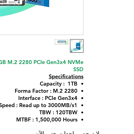
GB M.2 2280 PCIe Gen3x4 NVMe
SSD
Specifications
Capacity : 1TB
Forma Factor : M.2 2280
Interface : PCIe Gen3x4
Speed : Read up to 3000MB/s1
TBW : 120TBW
MTBF : 1,500,000 Hours
لا توجد مراجعات حتى الآن