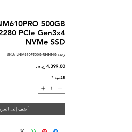
 NM610PRO 500GB
2280 PCIe Gen3x4
NVMe SSD
وحدة SKU: LNM610P500G-RNNNG
السعر
الكمية
*
أضِف إلى العرب