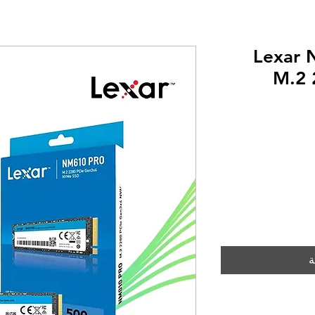
Lexar
M.2 
ة