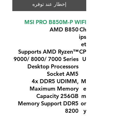
إخطار عند توفره
MSI PRO B850M-P WIFI
AMD B850
Ch
ips
et
Supports AMD Ryzen™
CP
9000/ 8000/ 7000 Series
U
Desktop Processors
Socket AM5
4x DDR5 UDIMM,
M
Maximum Memory
e
Capacity 256GB
m
Memory Support DDR5
or
8200
y