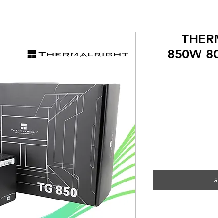
THER
850W 80
ة