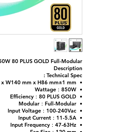
0W 80 PLUS GOLD Full-Modular
Description
Technical Spec :
m x W140 mm x H86 mm±1 mm
Wattage：850W
Efficiency：80 PLUS GOLD
Modular：Full-Modular
Input Voltage：100-240Vac
Input Current：11-5.5A
Input Frequency：47-63Hz
Fan Size：120 mm