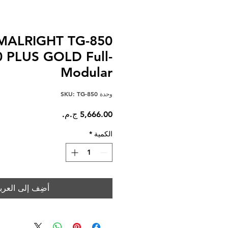
MALRIGHT TG-850
 PLUS GOLD Full-
Modular
وحدة SKU: TG-850
السعر
الكمية
*
أضِف إلى العرب