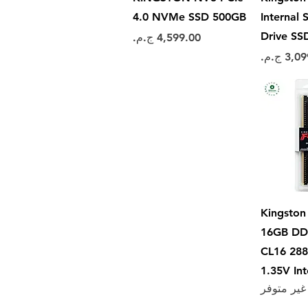
4.0 NVMe SSD 500GB
Internal 
Drive SS
السعر
ر
سريع
Kingston
16GB DD
CL16 28
1.35V In
غير متوفر