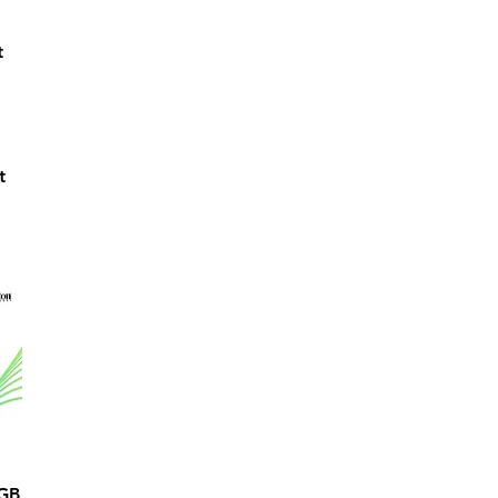
t
t
0GB